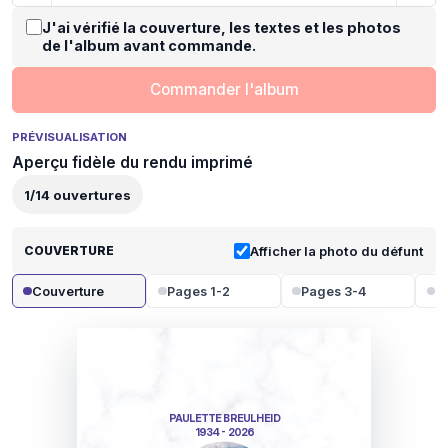
J'ai vérifié la couverture, les textes et les photos
de l'album avant commande.
Commander l'album
PRÉVISUALISATION
Aperçu fidèle du rendu imprimé
1
/
14
ouvertures
COUVERTURE
Afficher la photo du défunt
Couverture
Pages 1-2
Pages 3-4
P
PAULETTE BREULHEID
1934 - 2026