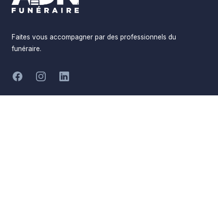
Faites vous accompagner par des professionnels du
funéraire.
Facebook
Instagram
LinkedIn
Réalisé par
Pompes Funèbres ADN
Devis en ligne
Funéraire
Devis obsèques
Qui sommes-nous
Devis prévoyance
Nous contacter
Devis marbrerie