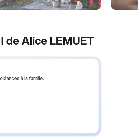
l de Alice LEMUET
Crée
du s
léances à la famille.
Créez un 
les homm
ou pour un