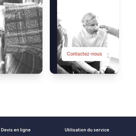
 :
Notre équipe se tient à
ompagné
votre disposition pour
vous accompagner dans
der à
votre démarche.
Contactez-nous
Devis en ligne
Utilisation du service