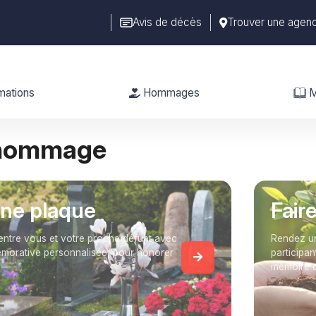
Avis de décès
Trouver une agen
mations
Hommages
M
 hommage
une plaque
Fair
entre vous et votre proche défunt avec
Rendez un
orative personnalisée, pour honorer
participan
mémoire 