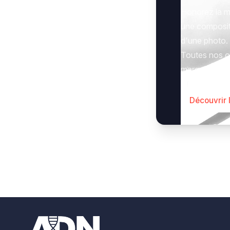
Honorez la m
une composit
d'une photo.
Toutes nos op
marquer le g
Découvrir 
Footer