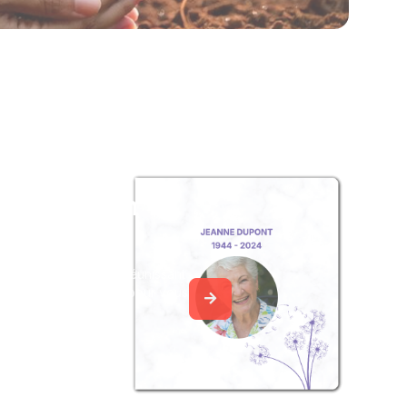
z un album
ouvenir
album collaboratif en réunissant
ages à Alice LEMUET, pour vous
e délicate attention.