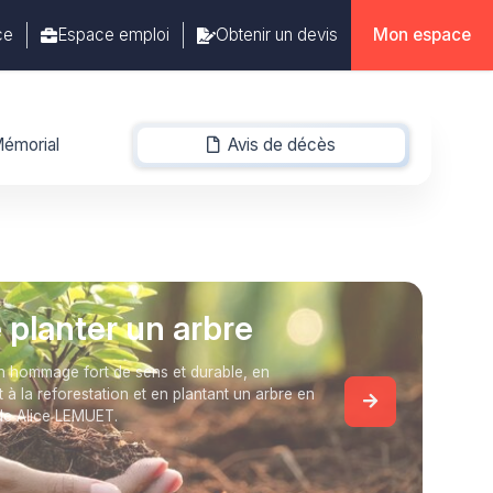
ce
Espace emploi
Obtenir un devis
Mon espace
émorial
Avis de décès
-
e planter un arbre
 hommage fort de sens et durable, en
t à la reforestation et en plantant un arbre en
de Alice LEMUET.