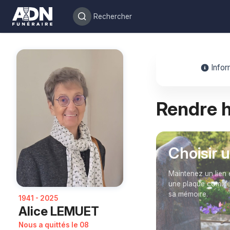
Infor
Rendre
Choisir 
Maintenez un lien 
une plaque commém
sa mémoire.
1941 - 2025
Alice LEMUET
Nous a quittés le 08