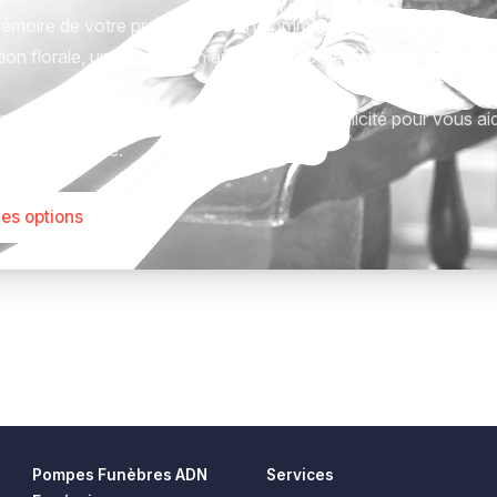
émoire de votre proche avec un hommage qui vous ressemble
ion florale, une plaque, un arbre, ou encore un message acc
tions sont présentées avec respect et simplicité pour vous ai
este qui compte.
les options
Pompes Funèbres ADN
Services