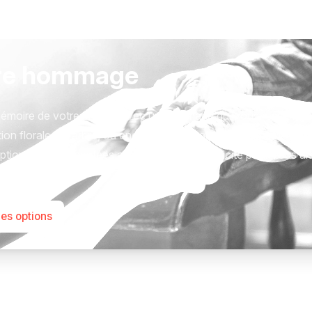
re hommage
émoire de votre proche avec un hommage qui vous ressemble
ion florale, un arbre, ou encore un message accompagné d'un
tions sont présentées avec respect et simplicité pour vous ai
este qui compte.
les options