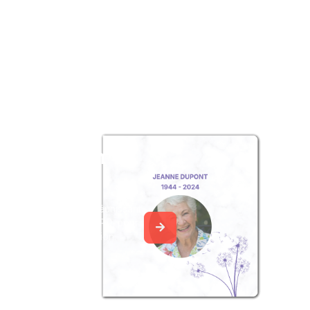
z un album
ouvenir
album collaboratif en réunissant
ages à André GOUÉDARD, pour
our une délicate attention.