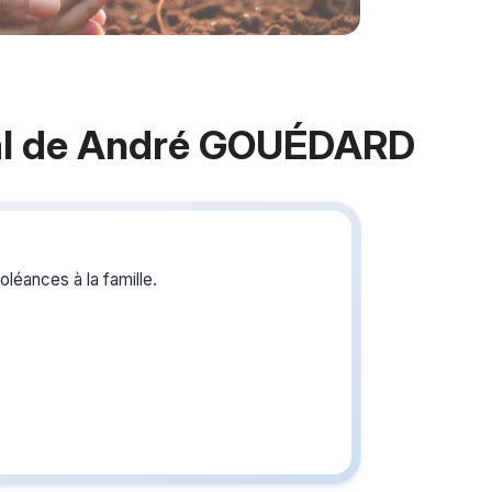
l de André GOUÉDARD
Crée
du s
léances à la famille.
Créez un 
les homm
vous ou p