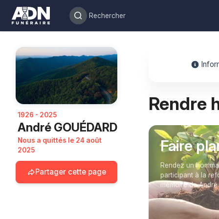
Infor
Rendre
1926 - 2025
André GOUÉDARD
Nous a quittés le 24 août
Faire pl
2025
Rendez un hommage
Partager cette page
participant à la re
mémoire de Andr