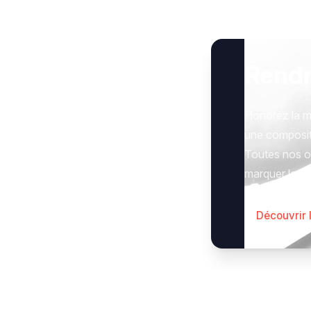
Rend
Honorez la m
une composit
Toutes nos op
marquer le g
Découvrir 