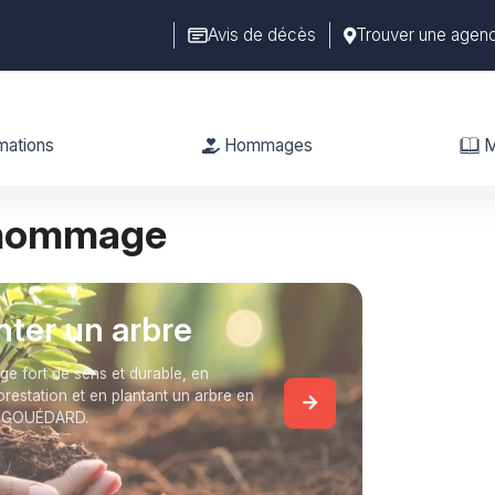
Avis de décès
Trouver une agen
mations
Hommages
M
 hommage
anter un arbre
 fort de sens et durable, en
forestation et en plantant un arbre en
é GOUÉDARD.