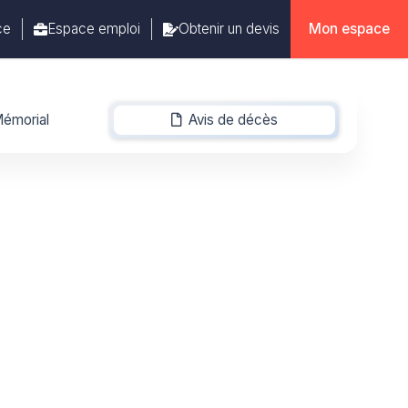
ce
Espace emploi
Obtenir un devis
Mon espace
émorial
Avis de décès
-