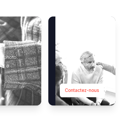
Besoin d’aide ?
Notre équipe se tient à
 :
votre disposition pour
e photo.
vous accompagner dans
der à
votre démarche.
Contactez-nous