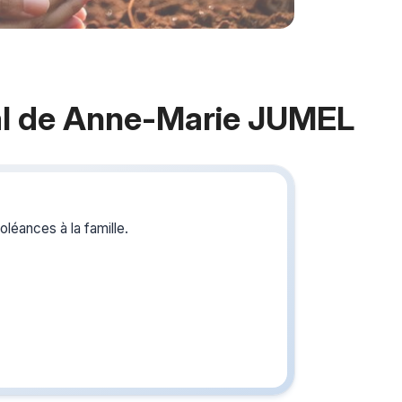
l de Anne-Marie JUMEL
Crée
du s
léances à la famille.
Créez un 
les homm
vous ou p