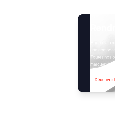
Rend
Honorez la m
une composit
Toutes nos op
marquer le g
Découvrir 