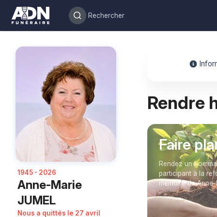
Infor
Rendre
Faire pl
Rendez un hommage
1945 - 2026
participant à la re
Anne-Marie
mémoire de Anne-
JUMEL
Nous a quittés le 27 avril