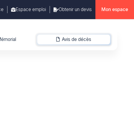
ce
Espace emploi
Obtenir un devis
Mon espace
émorial
Avis de décès
-