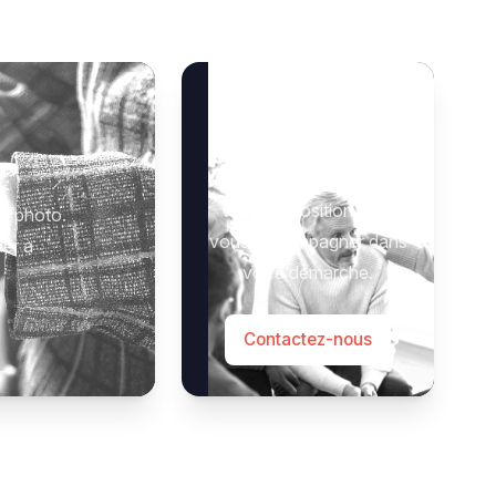
Besoin d’aide ?
Notre équipe se tient à
 :
votre disposition pour
e photo.
vous accompagner dans
der à
votre démarche.
Contactez-nous