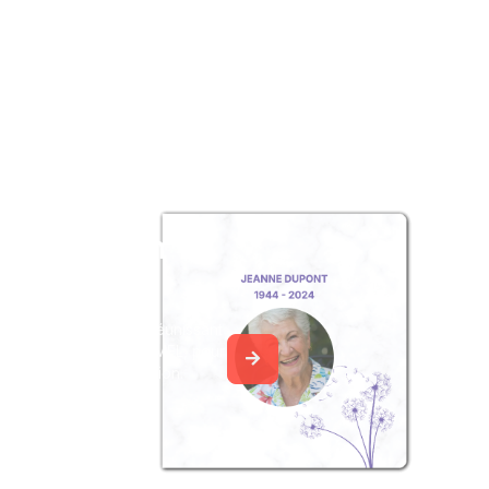
z un album
ouvenir
album collaboratif en réunissant
ages à Anne-Marie JUMEL, pour
our une délicate attention.