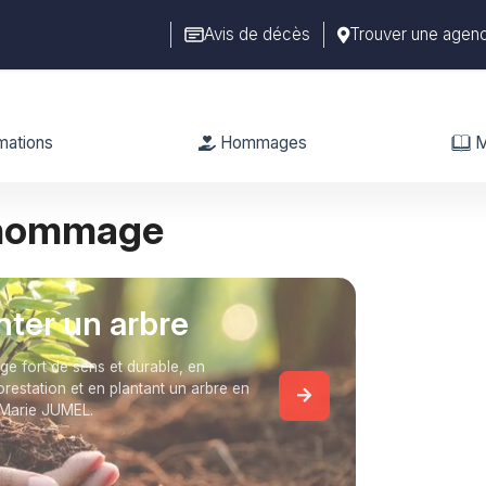
Avis de décès
Trouver une agen
mations
Hommages
M
 hommage
anter un arbre
 fort de sens et durable, en
forestation et en plantant un arbre en
Marie JUMEL.