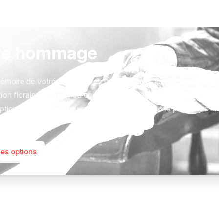
re hommage
émoire de votre proche avec un hommage qui vous ressemble
ion florale, un arbre, ou encore un message accompagné d'un
tions sont présentées avec respect et simplicité pour vous ai
este qui compte.
les options