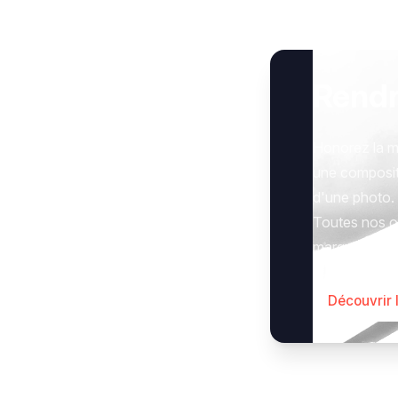
Rend
Honorez la m
une composit
d'une photo.
Toutes nos op
marquer le g
Découvrir 