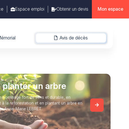
ce
Espace emploi
Obtenir un devis
Mon espace
émorial
Avis de décès
-
e planter un arbre
 hommage fort de sens et durable, en
t à la reforestation et en plantant un arbre en
de Anne-Marie LEBRET.