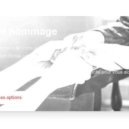
re hommage
émoire de votre proche avec un hommage qui vous ressemble
ion florale, une plaque, un arbre, ou encore un message acc
tions sont présentées avec respect et simplicité pour vous ai
este qui compte.
les options