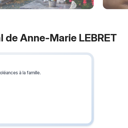
l de Anne-Marie LEBRET
Crée
du s
léances à la famille.
Créez un 
les homm
pour vous