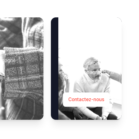
Besoin d’aide ?
 :
Notre équipe se tient à
ompagné
votre disposition pour
vous accompagner dans
der à
votre démarche.
Contactez-nous