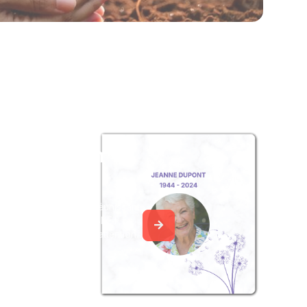
z un album
ouvenir
album collaboratif en réunissant
ages à Anne-Marie LEBRET,
 ou pour une délicate attention.