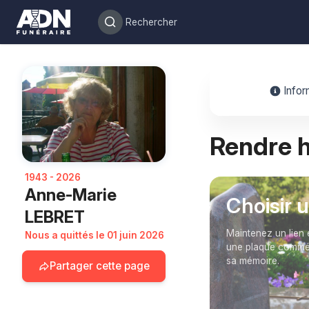
Infor
Rendre
1943 - 2026
Anne-Marie
Choisir 
LEBRET
Maintenez un lien 
Nous a quittés le 01 juin 2026
une plaque commém
sa mémoire.
Partager cette page