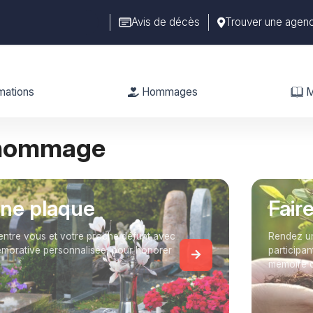
Avis de décès
Trouver une agen
mations
Hommages
M
 hommage
une plaque
Fair
entre vous et votre proche défunt avec
Rendez un
orative personnalisée, pour honorer
participan
mémoire 