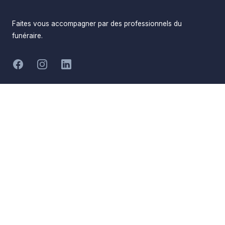
Faites vous accompagner par des professionnels du
funéraire.
-
Facebook
Instagram
LinkedIn
Hommages
Mémorial
Informations
Partager
Réalisé par
Pompes Funèbres ADN
Devis en ligne
Funéraire
Devis obsèques
Qui sommes-nous
Devis prévoyance
Nous contacter
Devis marbrerie