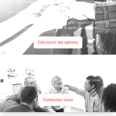
Honorez la mémoire de votre proche avec un hommage qui
vous ressemble :
une composition florale, une plaque, un arbre, ou encore un
message accompagné d'une photo.
Toutes nos options sont présentées avec respect et simplicité
pour vous aider à marquer le geste qui compte.
Découvrir les options
Besoin d’aide ?
Notre équipe se tient à votre disposition pour vous
accompagner dans votre démarche.
Contactez-nous