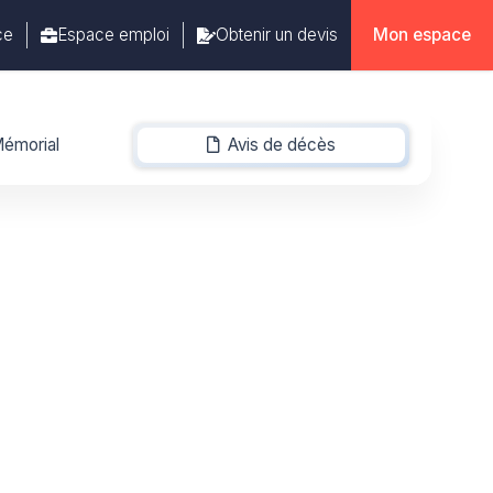
ce
Espace emploi
Obtenir un devis
Mon espace
émorial
Avis de décès
-