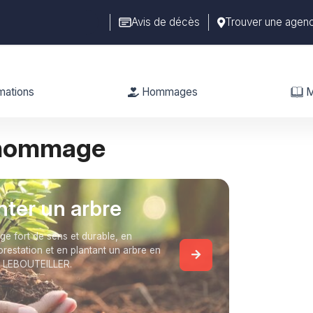
Avis de décès
Trouver une agen
mations
Hommages
M
 hommage
anter un arbre
 fort de sens et durable, en
forestation et en plantant un arbre en
e LEBOUTEILLER.