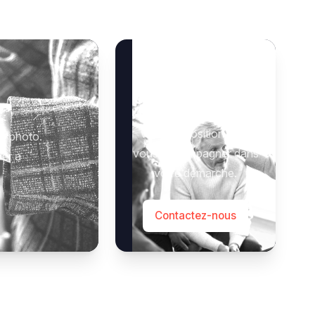
Besoin d’aide ?
Notre équipe se tient à
 :
votre disposition pour
e photo.
vous accompagner dans
der à
votre démarche.
Contactez-nous