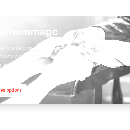
re hommage
émoire de votre proche avec un hommage qui vous ressemble
ion florale, un arbre, ou encore un message accompagné d'un
tions sont présentées avec respect et simplicité pour vous ai
este qui compte.
les options