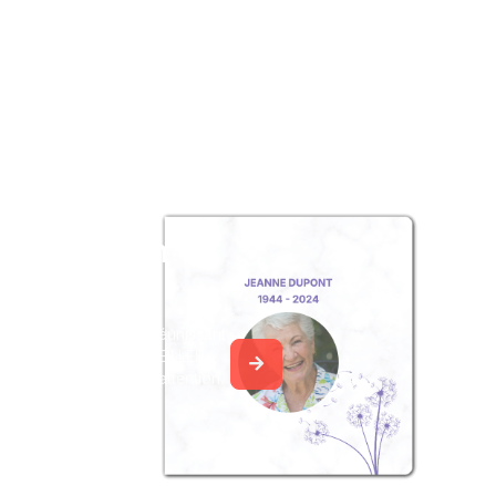
z un album
ouvenir
album collaboratif en réunissant
ges à Arlette LEBOUTEILLER,
 ou pour une délicate attention.