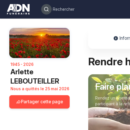
Infor
Rendre
1945 - 2026
Arlette
LEBOUTEILLER
Faire pl
Nous a quittés le 25 mai 2026
Rendez un hommage
Partager cette page
participant à la re
mémoire de Arlett