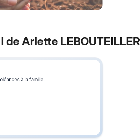
l de Arlette LEBOUTEILLER
Crée
du s
léances à la famille.
Créez un 
les homma
pour vous