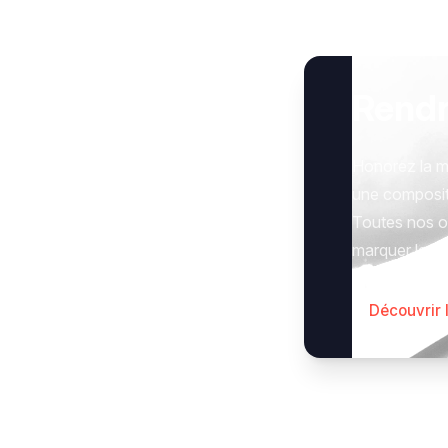
Rend
Honorez la m
une composit
Toutes nos op
marquer le g
Découvrir 