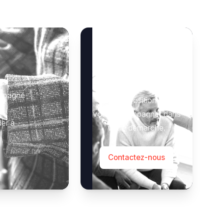
Besoin d’aide ?
 :
Notre équipe se tient à
ompagné
votre disposition pour
vous accompagner dans
der à
votre démarche.
Contactez-nous