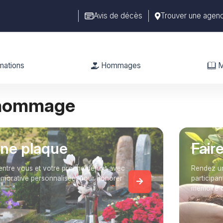
Avis de décès
Trouver une agen
mations
Hommages
M
 hommage
une plaque
Fair
entre vous et votre proche défunt avec
Rendez un
orative personnalisée, pour honorer
participan
mémoire 