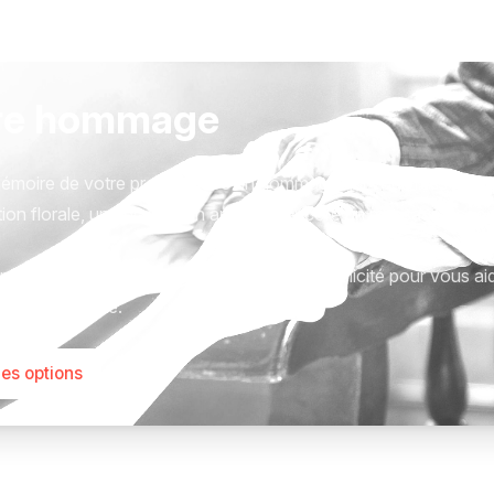
re hommage
émoire de votre proche avec un hommage qui vous ressemble
ion florale, une plaque, un arbre, ou encore un message acc
tions sont présentées avec respect et simplicité pour vous ai
este qui compte.
les options