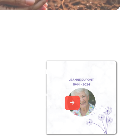
z un album
ouvenir
album collaboratif en réunissant
ages à Chantal DÉCOURT, pour
our une délicate attention.