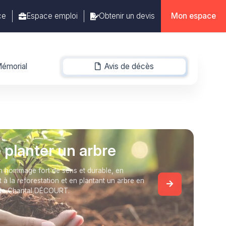
ce
Espace emploi
Obtenir un devis
Mon espace
émorial
Avis de décès
-
e planter un arbre
 hommage fort de sens et durable, en
t à la reforestation et en plantant un arbre en
de Chantal DÉCOURT.