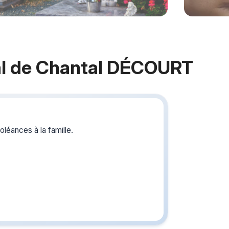
l de Chantal DÉCOURT
Crée
du s
léances à la famille.
Créez un 
les homm
vous ou p