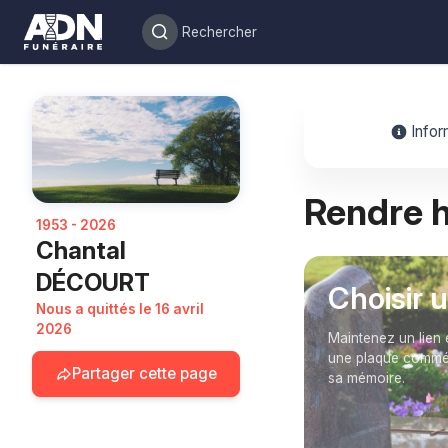
Infor
Rendre
1953 - 2026
Chantal
DÉCOURT
Choisir 
Nous a quittés le 16 avril
2026
Maintenez un lien 
une plaque commém
Partager cette page
sa mémoire.