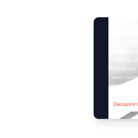
Rend
Honorez la m
une composit
d'une photo.
Toutes nos op
marquer le g
Découvrir 