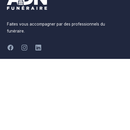
Faites vous accompagner par des professionnels du
funéraire.
-
Facebook
Instagram
LinkedIn
Hommages
Mémorial
Informations
Partager
Réalisé par
Pompes Funèbres ADN
Devis en ligne
Funéraire
Devis obsèques
Qui sommes-nous
Devis prévoyance
Nous contacter
Devis marbrerie