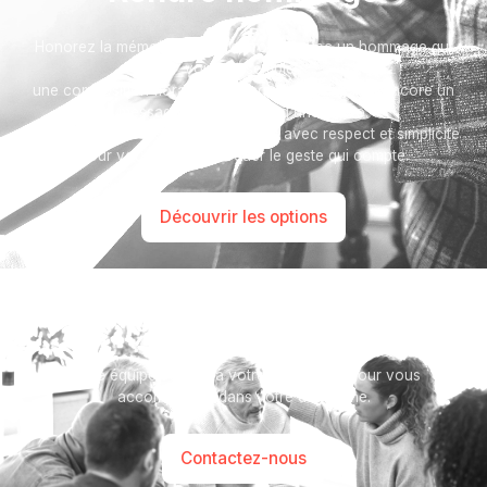
Honorez la mémoire de votre proche avec un hommage qui
vous ressemble :
une composition florale, une plaque, un arbre, ou encore un
message accompagné d'une photo.
Toutes nos options sont présentées avec respect et simplicité
pour vous aider à marquer le geste qui compte.
Découvrir les options
Besoin d’aide ?
Notre équipe se tient à votre disposition pour vous
accompagner dans votre démarche.
Contactez-nous