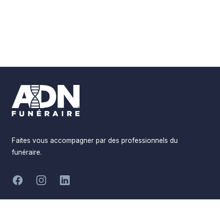
Footer
Faites vous accompagner par des professionnels du
funéraire.
-
Facebook
Instagram
LinkedIn
Hommages
Mémorial
Informations
Partager
Réalisé par