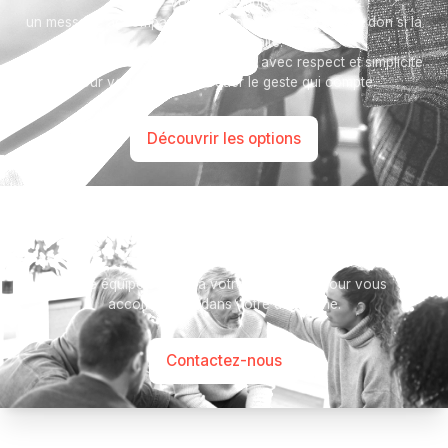
vous ressemble :
un message accompagné d'une photo ou encore un don si la
famille le souhaite.
Toutes nos options sont présentées avec respect et simplicité
pour vous aider à marquer le geste qui compte.
Découvrir les options
Besoin d’aide ?
Notre équipe se tient à votre disposition pour vous
accompagner dans votre démarche.
Contactez-nous