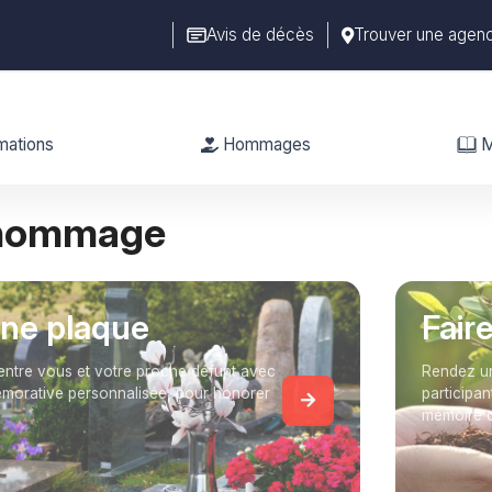
Avis de décès
Trouver une agen
mations
Hommages
M
 hommage
une plaque
Fair
entre vous et votre proche défunt avec
Rendez un
orative personnalisée, pour honorer
participan
mémoire 