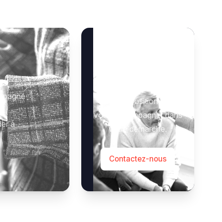
Besoin d’aide ?
 :
Notre équipe se tient à
ompagné
votre disposition pour
vous accompagner dans
der à
votre démarche.
Contactez-nous