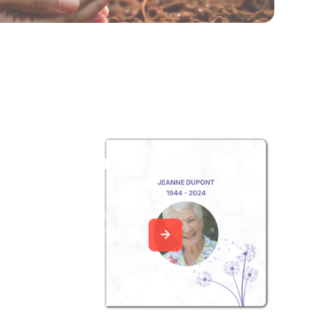
z un album
ouvenir
album collaboratif en réunissant
ages à Denise MACÉ, pour vous
e délicate attention.