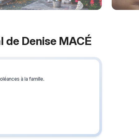
l de Denise MACÉ
Crée
du s
léances à la famille.
Créez un 
les homm
ou pour un