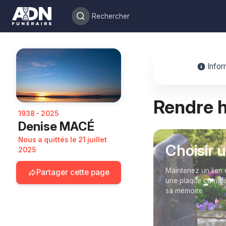
Infor
Rendre
1938 - 2025
Denise MACÉ
Nous a quittés le 21 juillet
Choisir 
2025
Maintenez un lien 
Partager cette page
une plaque commém
sa mémoire.