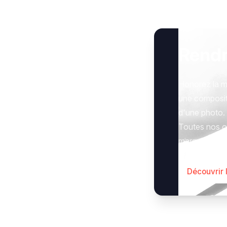
Rend
Honorez la m
une composit
d'une photo.
Toutes nos op
marquer le g
Découvrir 