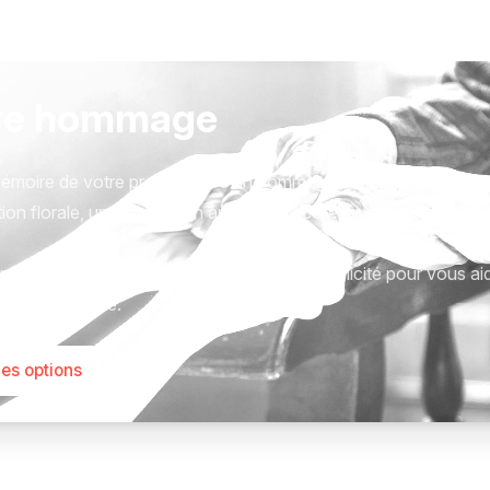
re hommage
émoire de votre proche avec un hommage qui vous ressemble
ion florale, une plaque, un arbre, ou encore un message acc
tions sont présentées avec respect et simplicité pour vous ai
este qui compte.
les options