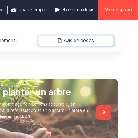
ce
Espace emploi
Obtenir un devis
Mon espace
émorial
Avis de décès
-
e planter un arbre
 hommage fort de sens et durable, en
t à la reforestation et en plantant un arbre en
de Denise MACÉ.