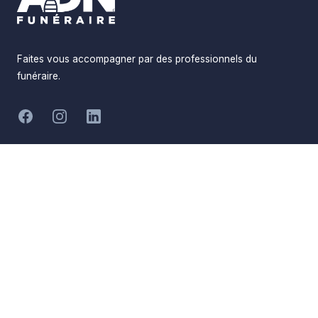
Faites vous accompagner par des professionnels du
funéraire.
-
Facebook
Instagram
LinkedIn
Hommages
Mémorial
Informations
Partager
Réalisé par
Pompes Funèbres ADN
Devis en ligne
Funéraire
Devis obsèques
Qui sommes-nous
Devis prévoyance
Nous contacter
Devis marbrerie