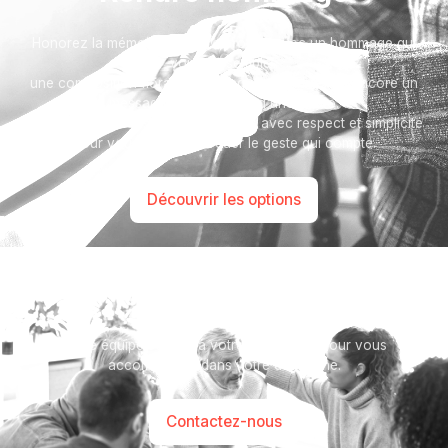
Honorez la mémoire de votre proche avec un hommage qui
vous ressemble :
une composition florale, une plaque, un arbre, ou encore un
message accompagné d'une photo.
Toutes nos options sont présentées avec respect et simplicité
pour vous aider à marquer le geste qui compte.
Découvrir les options
Besoin d’aide ?
Notre équipe se tient à votre disposition pour vous
accompagner dans votre démarche.
Contactez-nous