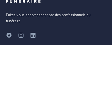
Faites vous accompagner par des professionnels du
funéraire.
-
Facebook
Instagram
LinkedIn
Hommages
Mémorial
Informations
Partager
Réalisé par
Pompes Funèbres ADN
Devis en ligne
Funéraire
Devis obsèques
Qui sommes-nous
Devis prévoyance
Nous contacter
Devis marbrerie