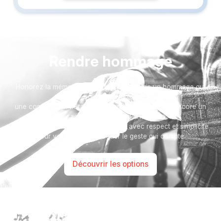
Rendre hommage
Honorez la mémoire de votre proche avec un hommage qui
vous ressemble :
une composition florale, une plaque, un arbre, ou encore un
message accompagné d'une photo.
Toutes nos options sont présentées avec respect et simplicité
pour vous aider à marquer le geste qui compte.
Découvrir les options
Besoin d’aide ?