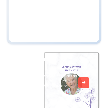
Créez un album
du souvenir
Créez un album collaboratif en réunissant
les hommages à Eugène DAVID, pour
vous ou pour une délicate attention.