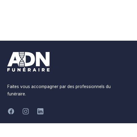
Footer
Faites vous accompagner par des professionnels du
funéraire.
-
Facebook
Instagram
LinkedIn
Hommages
Mémorial
Informations
Partager
Réalisé par