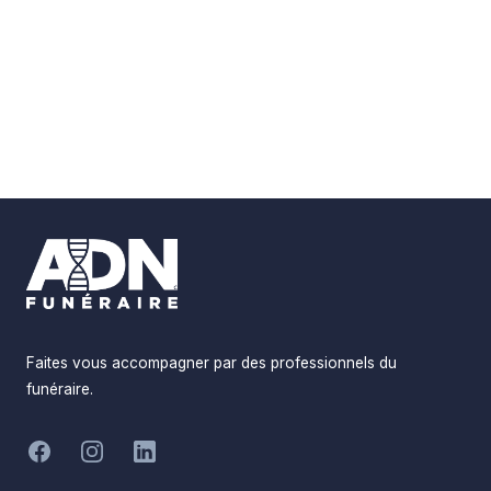
Footer
Faites vous accompagner par des professionnels du
funéraire.
-
Facebook
Instagram
LinkedIn
Hommages
Mémorial
Informations
Partager