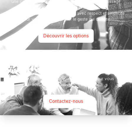
une composition florale, un arbre, ou encore un message
accompagné d'une photo.
Toutes nos options sont présentées avec respect et simplicité
pour vous aider à marquer le geste qui compte.
Découvrir les options
Besoin d’aide ?
Notre équipe se tient à votre disposition pour vous
accompagner dans votre démarche.
Contactez-nous