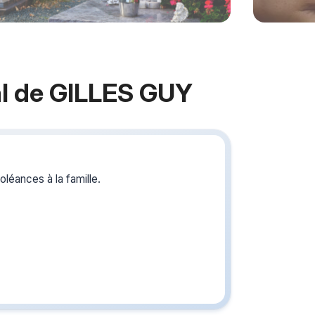
l de GILLES GUY
Crée
du s
léances à la famille.
Créez un 
les homm
ou pour un