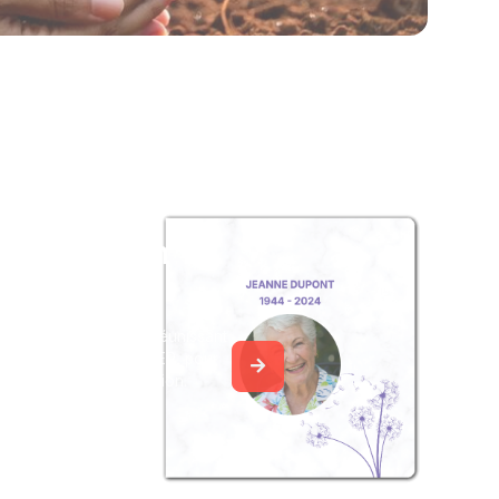
z un album
ouvenir
album collaboratif en réunissant
ages à Hélène BOUCHER, pour
our une délicate attention.