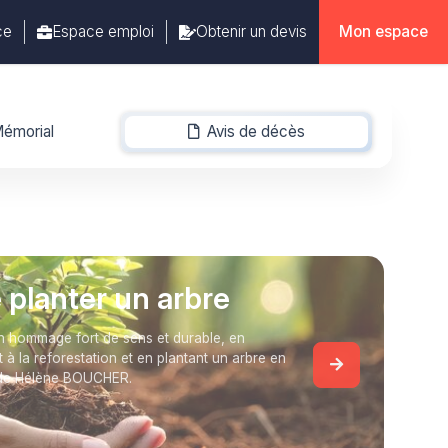
ce
Espace emploi
Obtenir un devis
Mon espace
émorial
Avis de décès
-
e planter un arbre
 hommage fort de sens et durable, en
t à la reforestation et en plantant un arbre en
de Hélène BOUCHER.