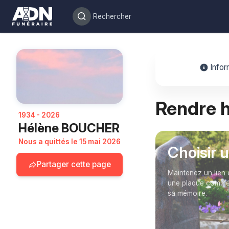
Infor
Rendre
1934 - 2026
Hélène BOUCHER
Nous a quittés le 15 mai 2026
Choisir 
Partager cette page
Maintenez un lien 
une plaque commém
sa mémoire.