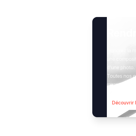
Rend
Honorez la m
une composit
d'une photo.
Toutes nos op
marquer le g
Découvrir 