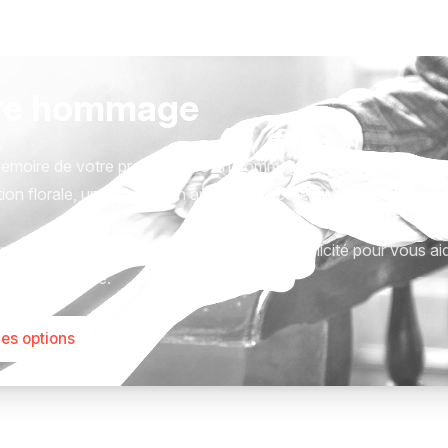
re hommage
émoire de votre proche avec un hommage qui vous ressemble
ion florale, une plaque, un arbre, ou encore un message acc
tions sont présentées avec respect et simplicité pour vous ai
este qui compte.
les options