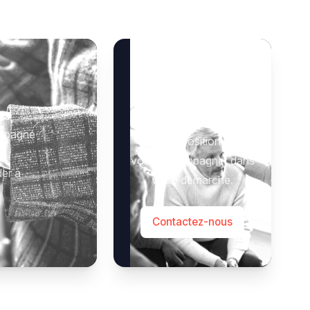
Besoin d’aide ?
 :
Notre équipe se tient à
ompagné
votre disposition pour
vous accompagner dans
der à
votre démarche.
Contactez-nous