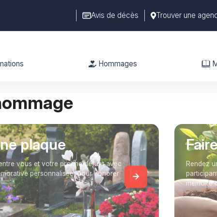
Avis de décès
Trouver une agen
mations
Hommages
M
 hommage
une plaque
Fair
entre vous et votre proche défunt avec
Rendez un
orative personnalisée, pour honorer
participan
mémoire 