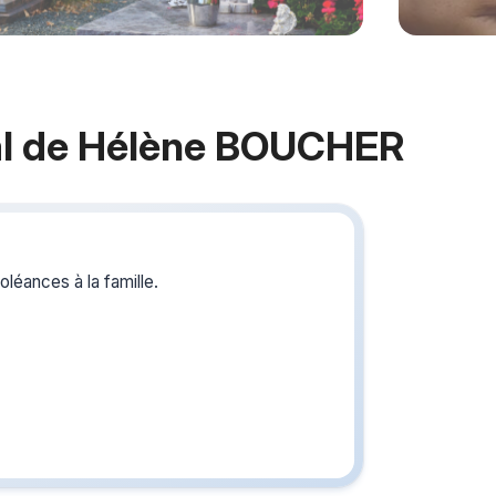
l de Hélène BOUCHER
Crée
du s
léances à la famille.
Créez un 
les homm
vous ou p