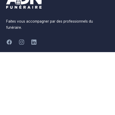
Faites vous accompagner par des professionnels du
funéraire.
-
Facebook
Instagram
LinkedIn
Hommages
Mémorial
Informations
Partager
Réalisé par
Pompes Funèbres ADN
Devis en ligne
Funéraire
Devis obsèques
Qui sommes-nous
Devis prévoyance
Nous contacter
Devis marbrerie