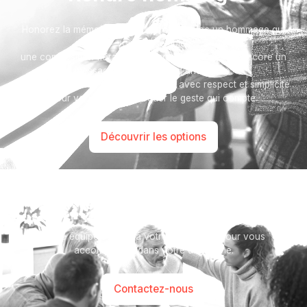
Honorez la mémoire de votre proche avec un hommage qui
vous ressemble :
une composition florale, une plaque, un arbre, ou encore un
message accompagné d'une photo.
Toutes nos options sont présentées avec respect et simplicité
pour vous aider à marquer le geste qui compte.
Découvrir les options
Besoin d’aide ?
Notre équipe se tient à votre disposition pour vous
accompagner dans votre démarche.
Contactez-nous