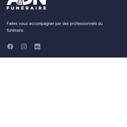
Faites vous accompagner par des professionnels du
funéraire.
-
Facebook
Instagram
LinkedIn
Hommages
Mémorial
Informations
Partager
Réalisé par
Pompes Funèbres ADN
Devis en ligne
Funéraire
Devis obsèques
Qui sommes-nous
Devis prévoyance
Nous contacter
Devis marbrerie