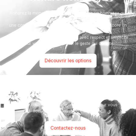
Honorez la mémoire de votre proche avec un hommage qui
vous ressemble :
une composition florale, une plaque, un arbre, ou encore un
message accompagné d'une photo.
Toutes nos options sont présentées avec respect et simplicité
pour vous aider à marquer le geste qui compte.
Découvrir les options
Besoin d’aide ?
Notre équipe se tient à votre disposition pour vous
accompagner dans votre démarche.
Contactez-nous