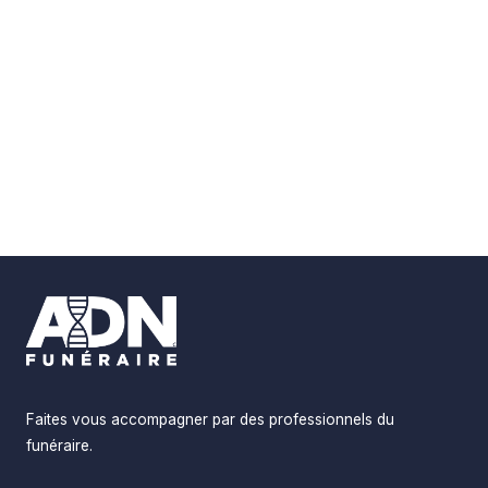
Footer
Faites vous accompagner par des professionnels du
funéraire.