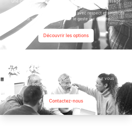
une composition florale, un arbre, ou encore un message
accompagné d'une photo.
Toutes nos options sont présentées avec respect et simplicité
pour vous aider à marquer le geste qui compte.
Découvrir les options
Besoin d’aide ?
Notre équipe se tient à votre disposition pour vous
accompagner dans votre démarche.
Contactez-nous