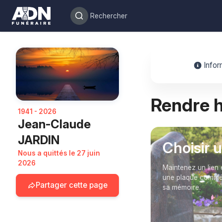
Infor
Rendre
1941 - 2026
Jean-Claude
JARDIN
Choisir 
Nous a quittés le 27 juin
2026
Maintenez un lien 
une plaque commém
Partager cette page
sa mémoire.