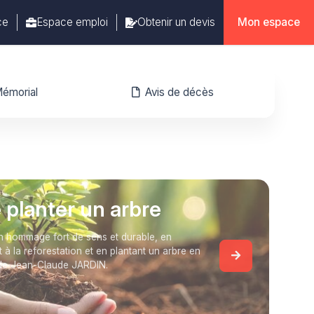
ce
Espace emploi
Obtenir un devis
Mon espace
émorial
Avis de décès
e planter un arbre
 hommage fort de sens et durable, en
t à la reforestation et en plantant un arbre en
de Jean-Claude JARDIN.