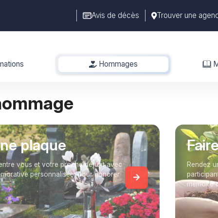
Avis de décès
Trouver une agen
mations
Hommages
-
M
 hommage
une plaque
Fair
entre vous et votre proche défunt avec
Rendez un
orative personnalisée, pour honorer
participan
mémoire 