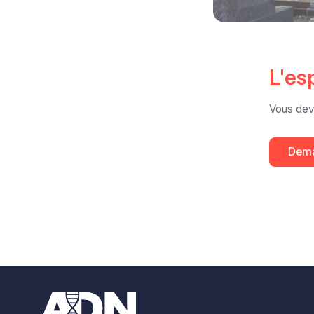
L'es
Vous dev
Dema
Footer