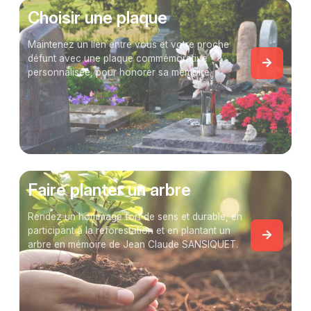
Choisir une plaque
Maintenez un lien entre vous et votre proche
défunt avec une plaque commémorative
personnalisée, pour honorer sa mémoire.
Faire planter un arbre
Rendez un hommage fort de sens et durable, en
participant à la reforestation et en plantant un
arbre en mémoire de Jean Claude SANSIQUET.