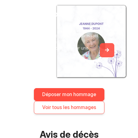
Créez un album
du souvenir
Créez un album collaboratif en réunissant
les hommages à Jean Claude
SANSIQUET, pour vous ou pour une
délicate attention.
Déposer mon hommage
Voir tous les hommages
Avis de décès