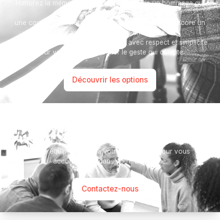
Honorez la mémoire de votre proche avec un hommage qui
vous ressemble :
une composition florale, une plaque, un arbre, ou encore un
message accompagné d'une photo.
Toutes nos options sont présentées avec respect et simplicité
pour vous aider à marquer le geste qui compte.
Découvrir les options
Besoin d’aide ?
Notre équipe se tient à votre disposition pour vous
accompagner dans votre démarche.
Contactez-nous