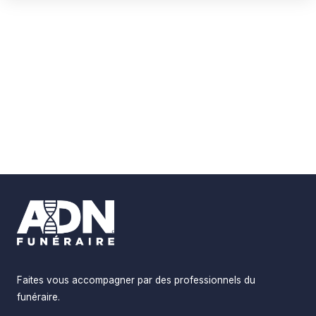
Footer
Faites vous accompagner par des professionnels du
funéraire.