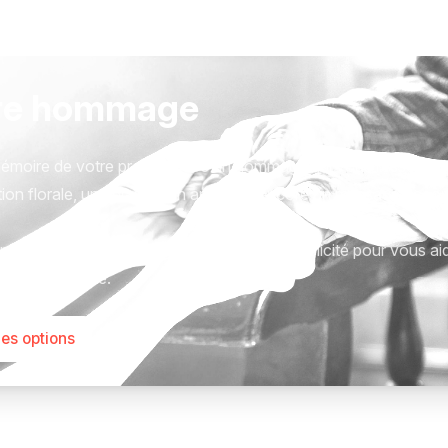
re hommage
émoire de votre proche avec un hommage qui vous ressemble
ion florale, une plaque, un arbre, ou encore un message acc
tions sont présentées avec respect et simplicité pour vous ai
este qui compte.
les options