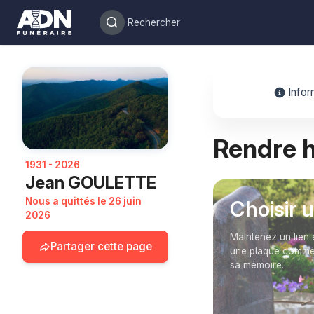
Infor
Rendre
1931 - 2026
Jean GOULETTE
Nous a quittés le 26 juin
Choisir 
2026
Maintenez un lien 
Partager cette page
une plaque commém
sa mémoire.