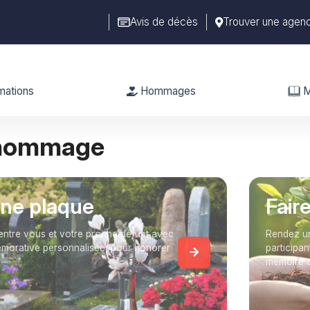
Avis de décès
Trouver une agen
mations
Hommages
M
 hommage
une plaque
Fair
entre vous et votre proche défunt avec
Rendez un
orative personnalisée, pour honorer
participan
mémoire 