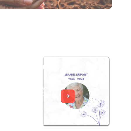
z un album
ouvenir
album collaboratif en réunissant
ages à Jean GOULETTE, pour
our une délicate attention.