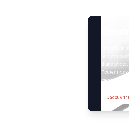
Rend
Honorez la m
une composit
d'une photo.
Toutes nos op
marquer le g
Découvrir 