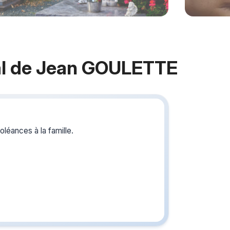
l de Jean GOULETTE
Crée
du s
léances à la famille.
Créez un 
les homm
vous ou p