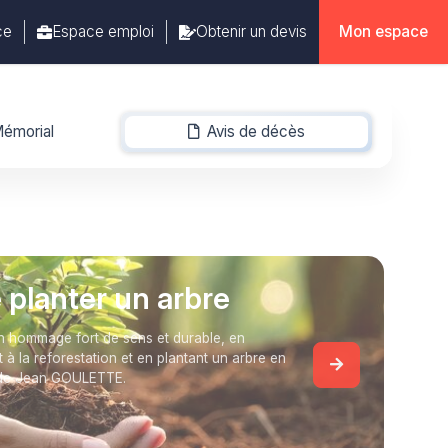
ce
Espace emploi
Obtenir un devis
Mon espace
émorial
Avis de décès
-
e planter un arbre
 hommage fort de sens et durable, en
t à la reforestation et en plantant un arbre en
de Jean GOULETTE.