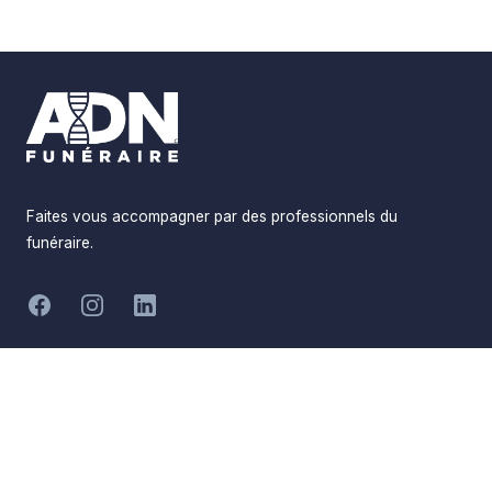
Footer
Faites vous accompagner par des professionnels du
funéraire.
-
Facebook
Instagram
LinkedIn
Hommages
Mémorial
Informations
Partager
Réalisé par
Pompes Funèbres ADN
Devis en ligne