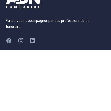
Faites vous accompagner par des professionnels du
funéraire.
-
Facebook
Instagram
LinkedIn
Hommages
Mémorial
Informations
Partager
Réalisé par
Pompes Funèbres ADN
Devis en ligne
Funéraire
Devis obsèques
Qui sommes-nous
Devis prévoyance
Nous contacter
Devis marbrerie