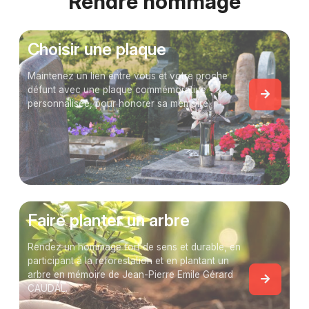
Rendre hommage
Choisir une plaque
Maintenez un lien entre vous et votre proche
défunt avec une plaque commémorative
personnalisée, pour honorer sa mémoire.
Faire planter un arbre
Rendez un hommage fort de sens et durable, en
participant à la reforestation et en plantant un
arbre en mémoire de Jean-Pierre Emile Gérard
CAUDAL.