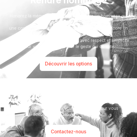
Rendre hommage
Honorez la mémoire de votre proche avec un hommage qui
vous ressemble :
une composition florale, une plaque, un arbre, ou encore un
message accompagné d'une photo.
Toutes nos options sont présentées avec respect et simplicité
pour vous aider à marquer le geste qui compte.
Découvrir les options
Besoin d’aide ?
Notre équipe se tient à votre disposition pour vous
accompagner dans votre démarche.
Contactez-nous