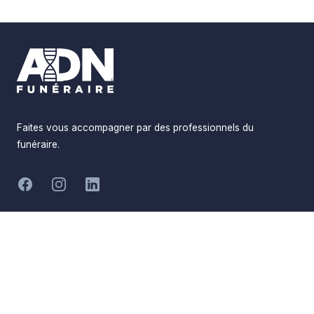
Footer
Faites vous accompagner par des professionnels du
funéraire.
-
Facebook
Instagram
LinkedIn
Hommages
Mémorial
Informations
Partager
Réalisé par
Pompes Funèbres ADN
Devis en ligne
Funéraire