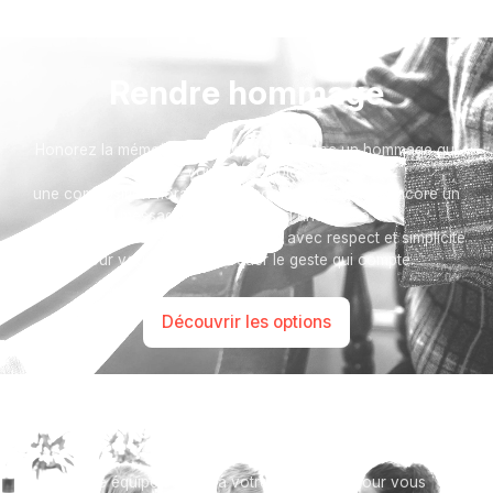
Rendre hommage
Honorez la mémoire de votre proche avec un hommage qui
vous ressemble :
une composition florale, une plaque, un arbre, ou encore un
message accompagné d'une photo.
Toutes nos options sont présentées avec respect et simplicité
pour vous aider à marquer le geste qui compte.
Découvrir les options
Besoin d’aide ?
Notre équipe se tient à votre disposition pour vous