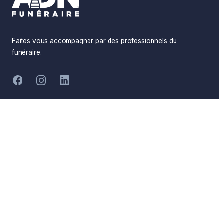
Faites vous accompagner par des professionnels du
funéraire.
-
Facebook
Instagram
LinkedIn
Hommages
Mémorial
Informations
Partager
Réalisé par
Pompes Funèbres ADN
Devis en ligne
Funéraire
Devis obsèques
Qui sommes-nous
Devis prévoyance
Nous contacter
Devis marbrerie