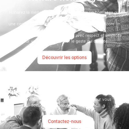
Honorez la mémoire de votre proche avec un hommage qui
vous ressemble :
une composition florale, une plaque, un arbre, ou encore un
message accompagné d'une photo.
Toutes nos options sont présentées avec respect et simplicité
pour vous aider à marquer le geste qui compte.
Découvrir les options
Besoin d’aide ?
Notre équipe se tient à votre disposition pour vous
accompagner dans votre démarche.
Contactez-nous