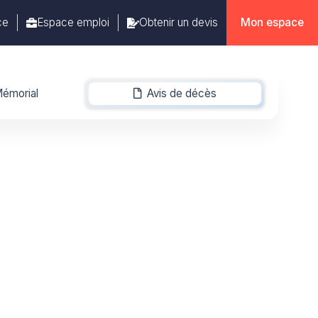
ce
Espace emploi
Obtenir un devis
Mon espace
émorial
Avis de décès
-