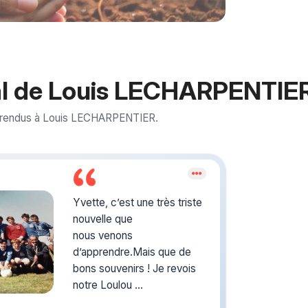
l de Louis LECHARPENTIE
 rendus à Louis LECHARPENTIER.
Crée
du s
Yvette, c’est une très triste
nouvelle que
nous venons
Créez un 
les homm
d’apprendre.Mais que de
pour vous
bons souvenirs ! Je revois
notre Loulou
arriver à l entraînement dans