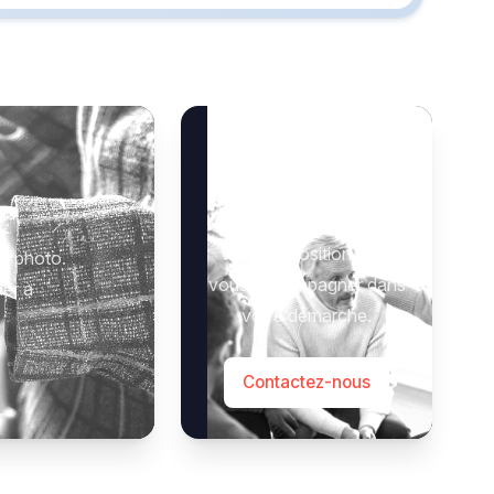
Besoin d’aide ?
Notre équipe se tient à
 :
votre disposition pour
e photo.
vous accompagner dans
der à
votre démarche.
Contactez-nous