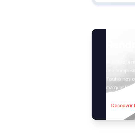
Rend
Honorez la m
une composit
Toutes nos op
marquer le g
Découvrir 