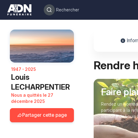
Infor
Rendre
1947 - 2025
Louis
LECHARPENTIER
Faire pl
Nous a quittés le 27
décembre 2025
Rendez un hommage
participant à la re
Partager cette page
mémoire de Louis