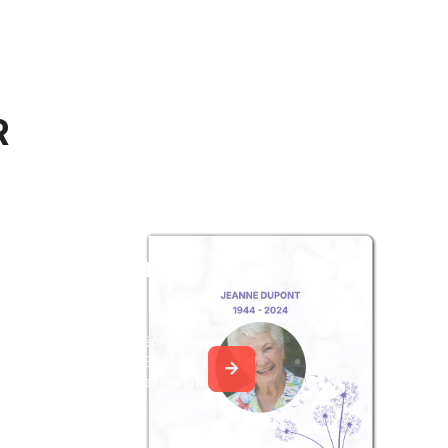
R
z un album
ouvenir
album collaboratif en réunissant
ages à Louis LECHARPENTIER,
 ou pour une délicate attention.