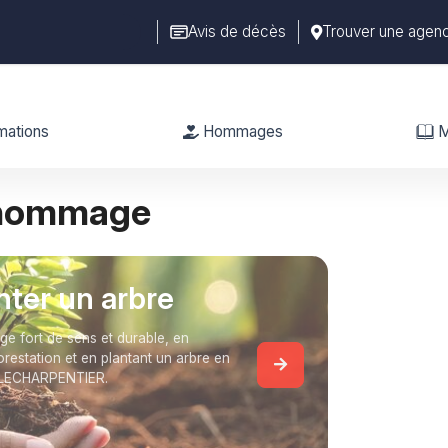
Avis de décès
Trouver une agen
mations
Hommages
M
 hommage
anter un arbre
 fort de sens et durable, en
forestation et en plantant un arbre en
 LECHARPENTIER.