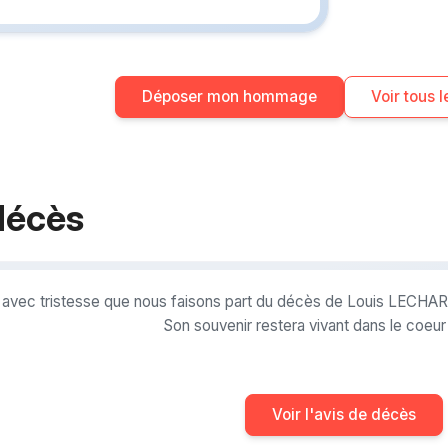
sa R5
bleue bondée de ballons
gonflés dans le
petit local de la salle du
Déposer mon hommage
Voir tous
Clos Gastel. Ou
alors les mercredis quand tu
venais te
faire coiffer au salon de
décès
maman . Nous
rigolions parce qu’on
entendait du salon
hurler Loulou sur le joueur
 avec tristesse que nous faisons part du décès de Louis LECH
😂 qui pour
Son souvenir restera vivant dans le coeu
la dixième fois n’avait pas
cadré sa
frappe …Fier d’avoir été son
capitaine
Voir l'avis de décès
dans toutes ses équipes de
jeunes. Je