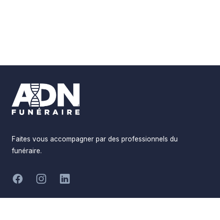
Footer
Faites vous accompagner par des professionnels du
funéraire.
-
Facebook
Instagram
LinkedIn
Hommages
Mémorial
Informations
Partager
Réalisé par