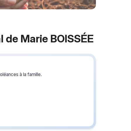
l de Marie BOISSÉE
Crée
du s
léances à la famille.
Créez un 
les homm
vous ou p