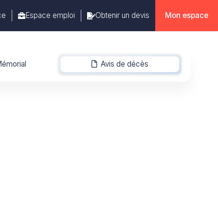
ce
Espace emploi
Obtenir un devis
Mon espace
émorial
Avis de décès
-