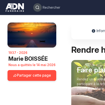
Infor
Rendre
1937 - 2026
Marie BOISSÉE
Nous a quittés le 14 mai 2026
Faire pl
Partager cette page
Rendez un hommage
participant à la re
mémoire de Marie