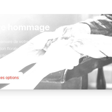
re hommage
émoire de votre proche avec un hommage qui vous ressemble
ion florale, un arbre, ou encore un message accompagné d'un
tions sont présentées avec respect et simplicité pour vous ai
este qui compte.
les options