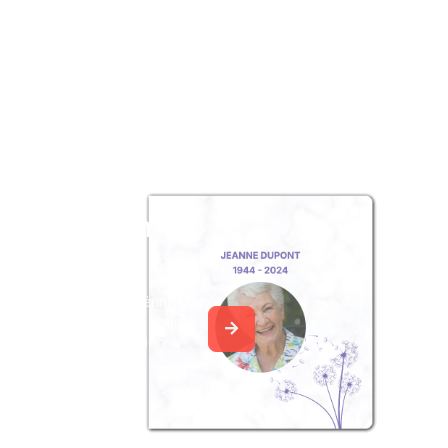
z un album
ouvenir
album collaboratif en réunissant
ages à Marie BOISSÉE, pour
our une délicate attention.