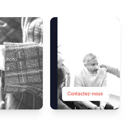
Besoin d’aide ?
Notre équipe se tient à
 :
votre disposition pour
e photo.
vous accompagner dans
der à
votre démarche.
Contactez-nous