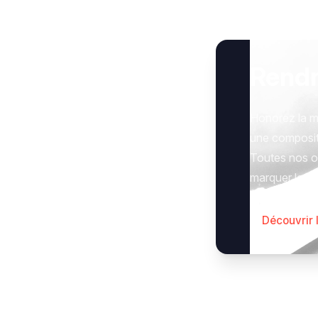
Rend
Honorez la m
une composit
Toutes nos op
marquer le g
Découvrir 