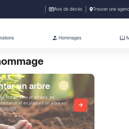
Avis de décès
Trouver une agen
mations
Hommages
M
 hommage
anter un arbre
 fort de sens et durable, en
forestation et en plantant un arbre en
 BOISSÉE.