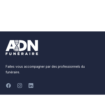
Footer
Faites vous accompagner par des professionnels du
funéraire.
-
Facebook
Instagram
LinkedIn
Hommages
Mémorial
Informations
Partager
Réalisé par