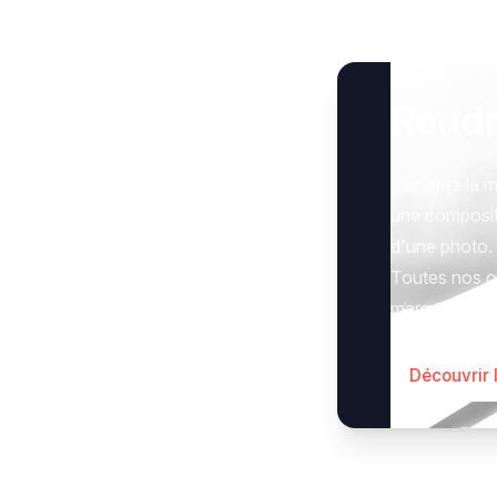
Rend
Honorez la m
une composit
d'une photo.
Toutes nos op
marquer le g
Découvrir 