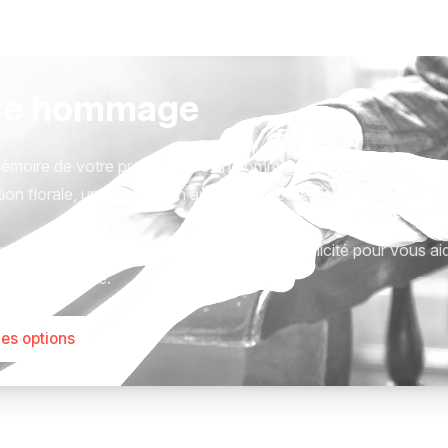
re hommage
émoire de votre proche avec un hommage qui vous ressemble
ion florale, une plaque, un arbre, ou encore un message acc
tions sont présentées avec respect et simplicité pour vous ai
este qui compte.
les options