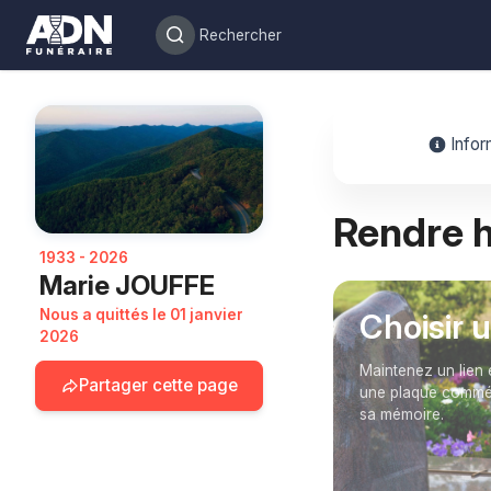
Infor
Rendre
1933 - 2026
Marie JOUFFE
Nous a quittés le 01 janvier
Choisir 
2026
Maintenez un lien 
Partager cette page
une plaque commém
sa mémoire.