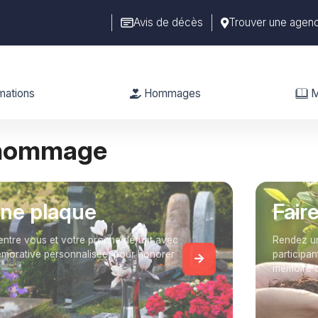
Avis de décès
Trouver une agen
mations
Hommages
M
 hommage
une plaque
Fair
entre vous et votre proche défunt avec
Rendez un
orative personnalisée, pour honorer
participan
mémoire 