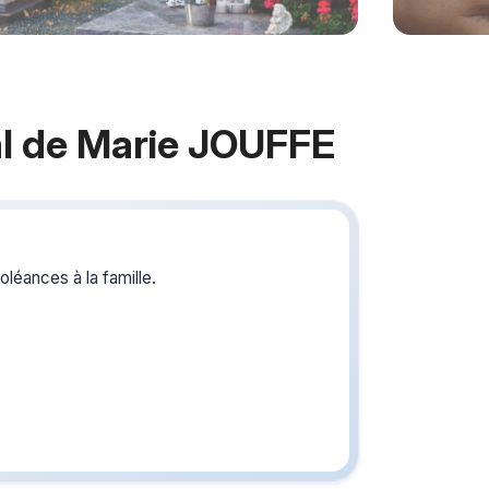
l de Marie JOUFFE
Crée
du s
léances à la famille.
Créez un 
les homm
vous ou p