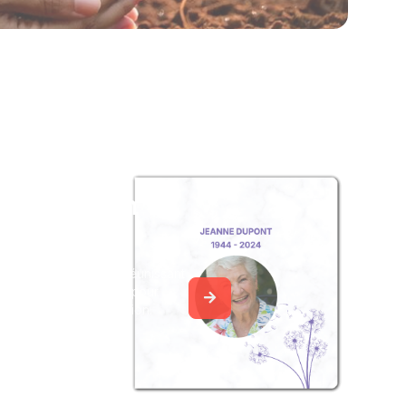
z un album
ouvenir
album collaboratif en réunissant
ages à Marie JOUFFE, pour
our une délicate attention.