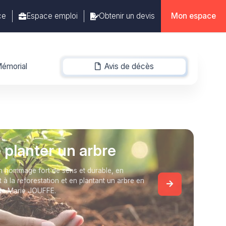
ce
Espace emploi
Obtenir un devis
Mon espace
émorial
Avis de décès
-
e planter un arbre
 hommage fort de sens et durable, en
t à la reforestation et en plantant un arbre en
de Marie JOUFFE.