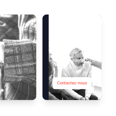
Besoin d’aide ?
 :
Notre équipe se tient à
ompagné
votre disposition pour
vous accompagner dans
der à
votre démarche.
Contactez-nous