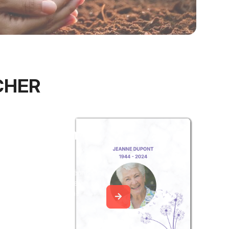
UCHER
z un album
ouvenir
album collaboratif en réunissant
ages à Marie-Madeleine
 pour vous ou pour une
ttention.