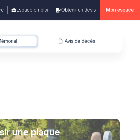
ce
Espace emploi
Obtenir un devis
Mon espace
émorial
-
Avis de décès
sir une plaque