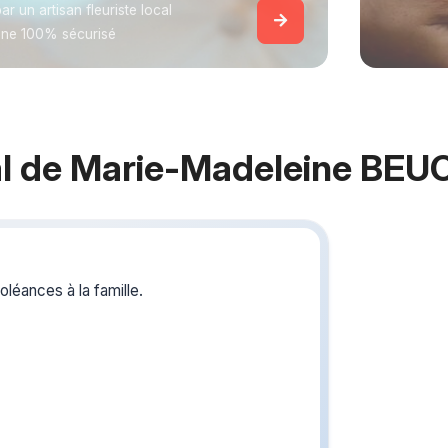
ar un artisan fleuriste local
gne 100% sécurisé
l de Marie-Madeleine BE
Crée
du s
léances à la famille.
Créez un 
les homm
BEUCHER,
délicate a