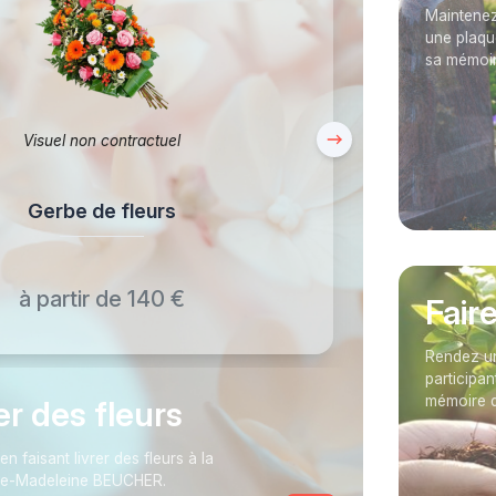
Maintenez
une plaqu
sa mémoir
Visuel non contractuel
Gerbe de fleurs
à partir de 140 €
Fair
Rendez un
participan
mémoire 
rer des fleurs
faisant livrer des fleurs à la
ie-Madeleine BEUCHER.