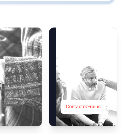
Besoin d’aide ?
 :
Notre équipe se tient à
ompagné
votre disposition pour
vous accompagner dans
der à
votre démarche.
Contactez-nous