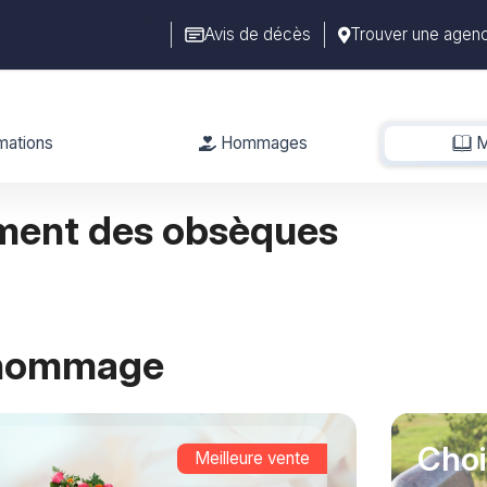
Avis de décès
Trouver une agen
mations
Hommages
M
ment des obsèques
 hommage
Choi
Meilleure vente