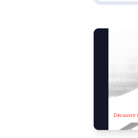
Rend
Honorez la m
une composit
d'une photo.
Toutes nos op
marquer le g
Découvrir 