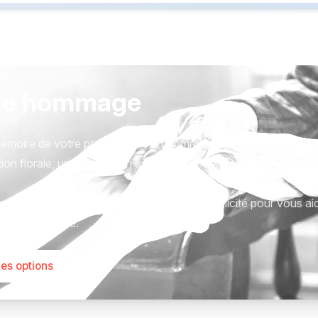
re hommage
émoire de votre proche avec un hommage qui vous ressemble
ion florale, une plaque, un arbre, ou encore un message acc
tions sont présentées avec respect et simplicité pour vous ai
este qui compte.
les options