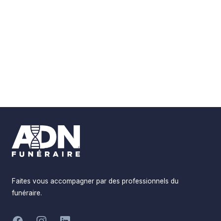
Footer
Faites vous accompagner par des professionnels du
funéraire.
-
Facebook
Instagram
LinkedIn