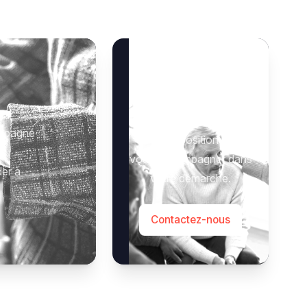
Besoin d’aide ?
 :
Notre équipe se tient à
ompagné
votre disposition pour
vous accompagner dans
der à
votre démarche.
Contactez-nous