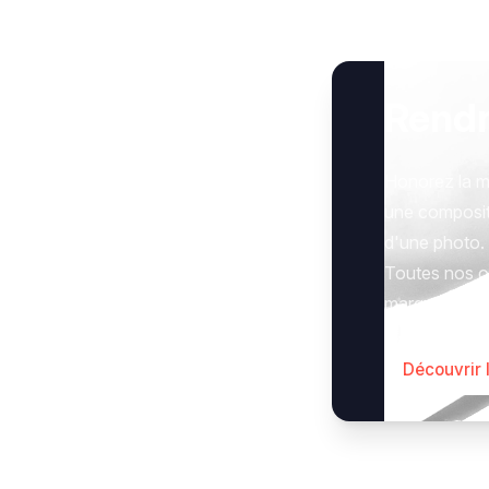
Rend
Honorez la m
une composit
d'une photo.
Toutes nos op
marquer le g
Découvrir 