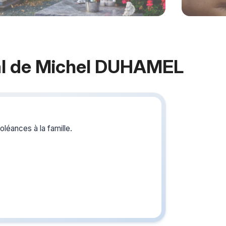
l de Michel DUHAMEL
Crée
du s
léances à la famille.
Créez un 
les homm
vous ou p