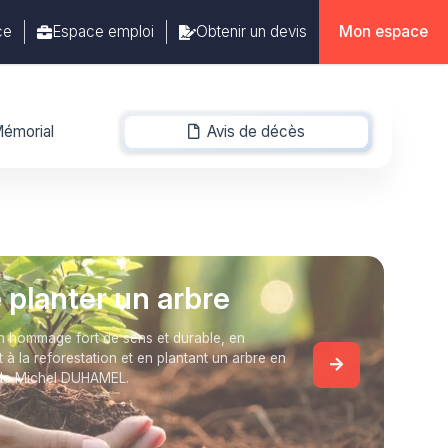
ce
Espace emploi
Obtenir un devis
Mon espace
émorial
Avis de décès
-
e planter un arbre
 hommage fort de sens et durable, en
t à la reforestation et en plantant un arbre en
de Michel DUHAMEL.