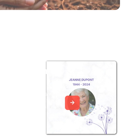
z un album
ouvenir
album collaboratif en réunissant
ages à Michel DUHAMEL, pour
our une délicate attention.