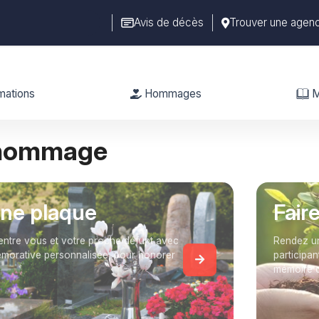
Avis de décès
Trouver une agen
mations
Hommages
M
 hommage
une plaque
Fair
entre vous et votre proche défunt avec
Rendez un
orative personnalisée, pour honorer
participan
mémoire 