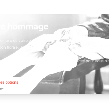
re hommage
émoire de votre proche avec un hommage qui vous ressemble
ion florale, une plaque, un arbre, ou encore un message acc
tions sont présentées avec respect et simplicité pour vous ai
este qui compte.
les options