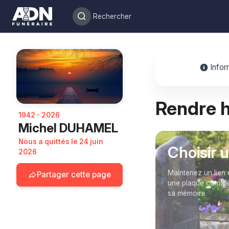
Infor
Rendre
1942 - 2026
Michel DUHAMEL
Nous a quittés le 24 juin
Choisir 
2026
Maintenez un lien 
Partager cette page
une plaque commém
sa mémoire.