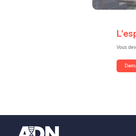
L'es
Vous dev
Dema
Footer