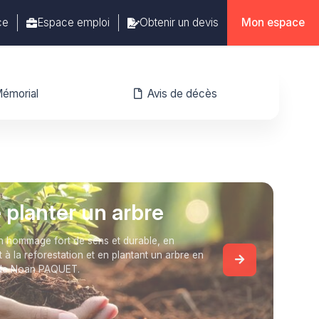
ce
Espace emploi
Obtenir un devis
Mon espace
émorial
Avis de décès
e planter un arbre
 hommage fort de sens et durable, en
t à la reforestation et en plantant un arbre en
de Noan PAQUET.