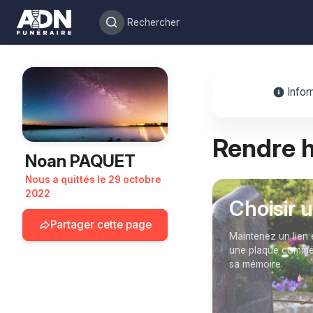
Infor
Rendre
Noan PAQUET
Nous a quittés le 29 octobre
2022
Choisir 
Partager cette page
Maintenez un lien 
une plaque commém
sa mémoire.