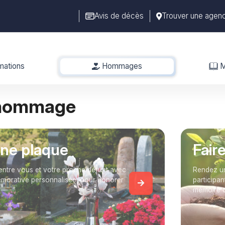
Avis de décès
Trouver une agen
mations
Hommages
-
M
 hommage
une plaque
Fair
entre vous et votre proche défunt avec
Rendez un
orative personnalisée, pour honorer
participan
mémoire 