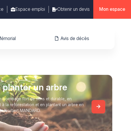
ce
Espace emploi
Obtenir un devis
Mon espace
émorial
Avis de décès
e planter un arbre
 hommage fort de sens et durable, en
t à la reforestation et en plantant un arbre en
de Norbert MANDARD.