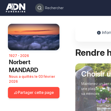
Infor
Rendre
1927 - 2026
Norbert
MANDARD
Choisir 
Nous a quittés le 03 février
2026
Maintenez un lien 
une plaque commém
Partager cette page
sa mémoire.