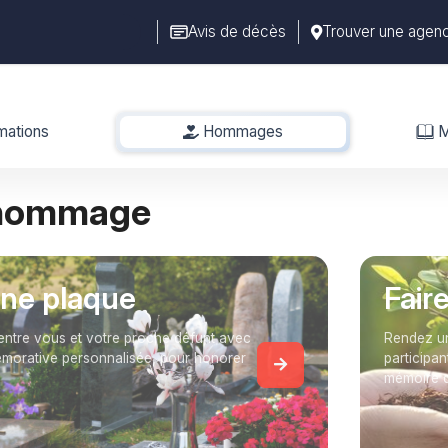
Avis de décès
Trouver une agen
mations
Hommages
-
M
 hommage
une plaque
Fair
entre vous et votre proche défunt avec
Rendez un
orative personnalisée, pour honorer
participan
mémoire 