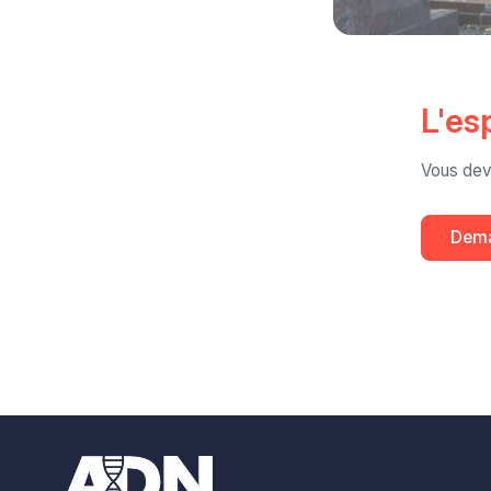
L'es
Vous dev
Dema
Footer