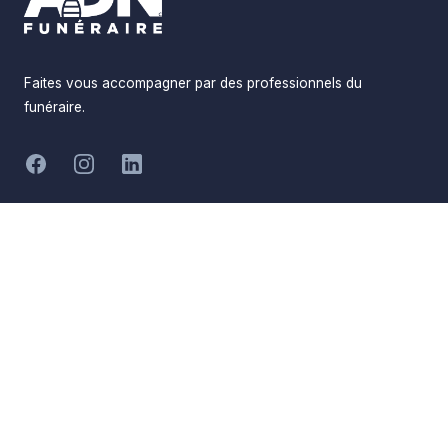
Faites vous accompagner par des professionnels du
funéraire.
-
Facebook
Instagram
LinkedIn
Hommages
Mémorial
Informations
Partager
Réalisé par
Pompes Funèbres ADN
Devis en ligne
Funéraire
Devis obsèques
Qui sommes-nous
Devis prévoyance
Nous contacter
Devis marbrerie