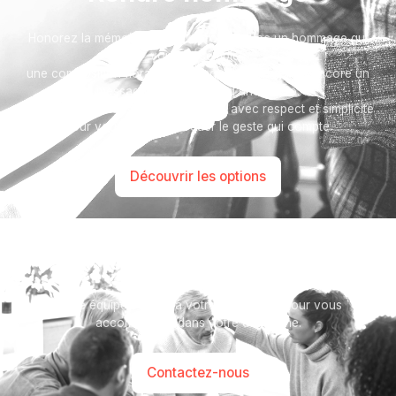
Honorez la mémoire de votre proche avec un hommage qui
vous ressemble :
une composition florale, une plaque, un arbre, ou encore un
message accompagné d'une photo.
Toutes nos options sont présentées avec respect et simplicité
pour vous aider à marquer le geste qui compte.
Découvrir les options
Besoin d’aide ?
Notre équipe se tient à votre disposition pour vous
accompagner dans votre démarche.
Contactez-nous