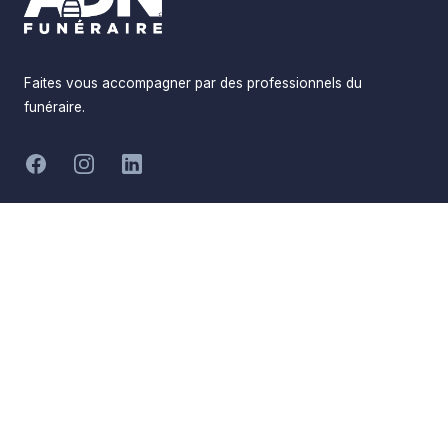
Faites vous accompagner par des professionnels du
funéraire.
-
Facebook
Instagram
LinkedIn
Hommages
Mémorial
Informations
Partager
Réalisé par
Pompes Funèbres ADN
Devis en ligne
Funéraire
Devis obsèques
Qui sommes-nous
Devis prévoyance
Nous contacter
Devis marbrerie