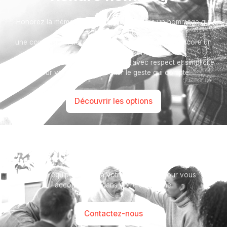
Honorez la mémoire de votre proche avec un hommage qui
vous ressemble :
une composition florale, une plaque, un arbre, ou encore un
message accompagné d'une photo.
Toutes nos options sont présentées avec respect et simplicité
pour vous aider à marquer le geste qui compte.
Découvrir les options
Besoin d’aide ?
Notre équipe se tient à votre disposition pour vous
accompagner dans votre démarche.
Contactez-nous