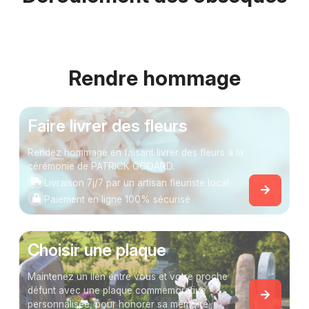
Rendre hommage
Faire livrer des fleurs
Rendez hommage en faisant livrer des fleurs à la
cérémonie de PATRICK GODARD.
Livraison 7j/7 par un artisan fleuriste local
Paiement en ligne 100% sécurisé
Choisir une plaque
Maintenez un lien entre vous et votre proche
défunt avec une plaque commémorative
personnalisée, pour honorer sa mémoire.