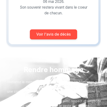
06 mai 2026.
Son souvenir restera vivant dans le coeur
de chacun.
Voir l'avis de décès
Rendre hommage
Honorez la mémoire de votre proche avec un hommage qui
vous ressemble :
une composition florale, une plaque, un arbre, ou encore un
message accompagné d'une photo.
Toutes nos options sont présentées avec respect et simplicité
pour vous aider à marquer le geste qui compte.