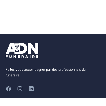
Footer
Faites vous accompagner par des professionnels du
funéraire.
-
Facebook
Instagram
LinkedIn
Hommages
Mémorial
Informations
Partager
Réalisé par