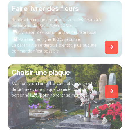
Faire livrer des fleurs
Rendez hommage en faisant livrer des fleurs à la
cérémonie de Paul LAPEYRONIE.
Livraison 7j/7 par un artisan fleuriste local
Paiement en ligne 100% sécurisé
La cérémonie se déroule bientôt, plus aucune
commande n'est possible.
Choisir une plaque
Maintenez un lien entre vous et votre proche
défunt avec une plaque commémorative
personnalisée, pour honorer sa mémoire.