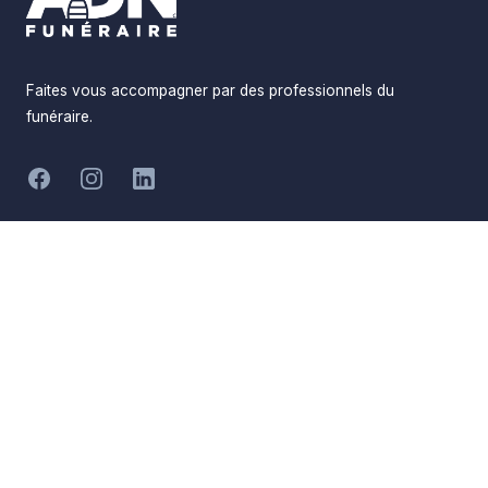
Faites vous accompagner par des professionnels du
funéraire.
-
Facebook
Instagram
LinkedIn
Hommages
Mémorial
Informations
Partager
Réalisé par
Pompes Funèbres ADN
Devis en ligne
Funéraire
Devis obsèques
Qui sommes-nous
Devis prévoyance
Nous contacter
Devis marbrerie