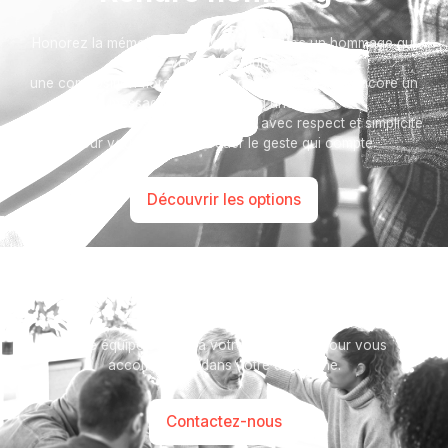
Honorez la mémoire de votre proche avec un hommage qui
vous ressemble :
une composition florale, une plaque, un arbre, ou encore un
message accompagné d'une photo.
Toutes nos options sont présentées avec respect et simplicité
pour vous aider à marquer le geste qui compte.
Découvrir les options
Besoin d’aide ?
Notre équipe se tient à votre disposition pour vous
accompagner dans votre démarche.
Contactez-nous