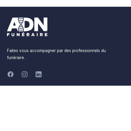
Footer
Faites vous accompagner par des professionnels du
funéraire.
-
Facebook
Instagram
LinkedIn
Hommages
Mémorial
Informations
Partager
Réalisé par
Pompes Funèbres ADN
Devis en ligne
Funéraire