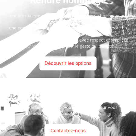
Rendre hommage
Honorez la mémoire de votre proche avec un hommage qui
vous ressemble :
une composition florale, une plaque, un arbre, ou encore un
message accompagné d'une photo.
Toutes nos options sont présentées avec respect et simplicité
pour vous aider à marquer le geste qui compte.
Découvrir les options
Besoin d’aide ?
Notre équipe se tient à votre disposition pour vous
accompagner dans votre démarche.
Contactez-nous