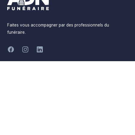
Faites vous accompagner par des professionnels du
funéraire.
-
Facebook
Instagram
LinkedIn
Hommages
Mémorial
Informations
Partager
Réalisé par
Pompes Funèbres ADN
Devis en ligne
Funéraire
Devis obsèques
Qui sommes-nous
Devis prévoyance
Nous contacter
Devis marbrerie