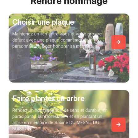
Rendre hommage
Choisir une plaque
Maintenez un lien entre vous et votre proche
défunt avec une plaque commémorative
personnalisée, pour honorer sa mémoire.
Faire planter un arbre
Rendez un hommage fort de sens et durable, en
participant à la reforestation et en plantant un
arbre en mémoire de Sabine DU MESNIL DU
BUISSON.