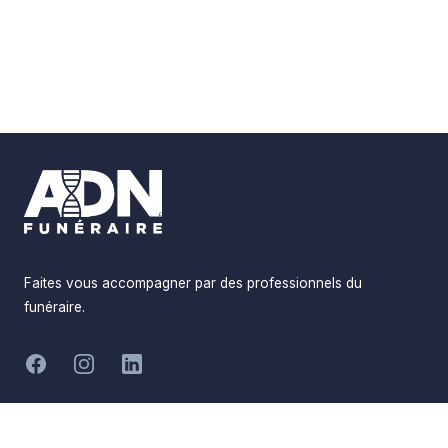
Footer
Faites vous accompagner par des professionnels du
funéraire.
-
Facebook
Instagram
LinkedIn
Hommages
Mémorial
Informations
Partager
Réalisé par