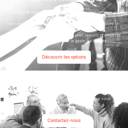
Honorez la mémoire de votre proche avec un hommage qui
vous ressemble :
une composition florale, une plaque, un arbre, ou encore un
message accompagné d'une photo.
Toutes nos options sont présentées avec respect et simplicité
pour vous aider à marquer le geste qui compte.
Découvrir les options
Besoin d’aide ?
Notre équipe se tient à votre disposition pour vous
accompagner dans votre démarche.
Contactez-nous