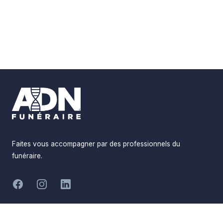
Footer
Faites vous accompagner par des professionnels du
funéraire.
-
Facebook
Instagram
LinkedIn
Hommages
Mémorial
Informations
Partager
Réalisé par