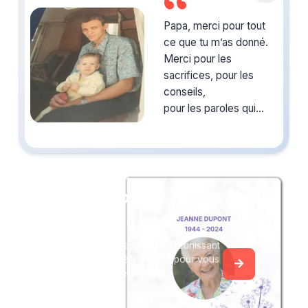
Papa, merci pour tout
ce que tu m’as donné.
Merci pour les
sacrifices, pour les
conseils,
pour les paroles qui
rassurent et pour la
force
que tu m’as transmise.
Ton absence laisse un
Créez un album
vide immense, mais
du souvenir
ton
amour ne disparaîtra
Créez un album collaboratif en réunissant
jamais.
les hommages à Valéry PUPIN, pour vous
Je vais continuer
ou pour une délicate attention.
d’avancer avec tout
ce que tu