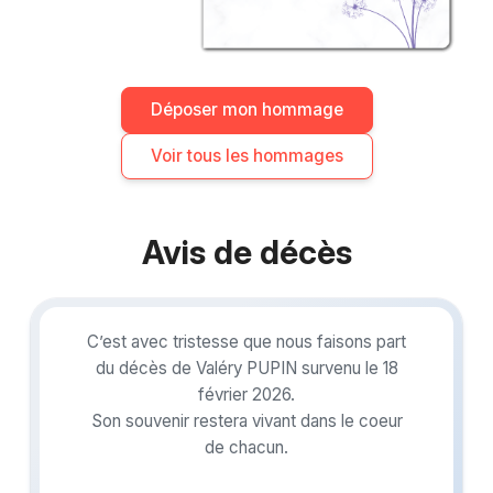
m’as appris.
Repose en paix, papa
après toutes ces
Déposer mon hommage
années,
Voir tous les hommages
tu t’es battu comme
un soldat et tu n’as
jamais
rien lâché je t’aime
Avis de décès
C’est avec tristesse que nous faisons part
du décès de Valéry PUPIN survenu le 18
février 2026.
Son souvenir restera vivant dans le coeur
de chacun.