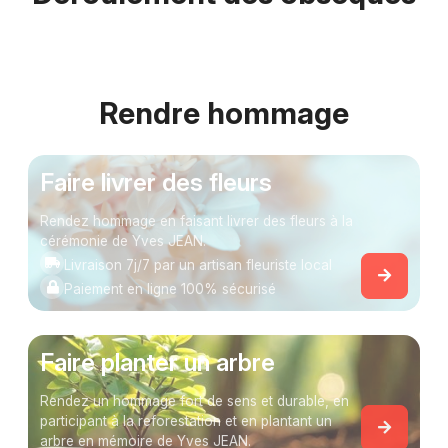
Rendre hommage
Faire livrer des fleurs
Rendez hommage en faisant livrer des fleurs à la
cérémonie de Yves JEAN.
Livraison 7j/7 par un artisan fleuriste local
Paiement en ligne 100% sécurisé
Faire planter un arbre
Rendez un hommage fort de sens et durable, en
participant à la reforestation et en plantant un
arbre en mémoire de Yves JEAN.