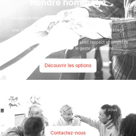
Rendre hommage
Honorez la mémoire de votre proche avec un hommage qui
vous ressemble :
une composition florale, un arbre, ou encore un message
accompagné d'une photo.
Toutes nos options sont présentées avec respect et simplicité
pour vous aider à marquer le geste qui compte.
Découvrir les options
Besoin d’aide ?
Notre équipe se tient à votre disposition pour vous
accompagner dans votre démarche.
Contactez-nous