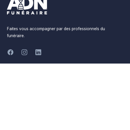
Faites vous accompagner par des professionnels du
funéraire.
-
Facebook
Instagram
LinkedIn
Hommages
Mémorial
Informations
Partager
Réalisé par
Pompes Funèbres ADN
Devis en ligne
Funéraire
Devis obsèques
Qui sommes-nous
Devis prévoyance
Nous contacter