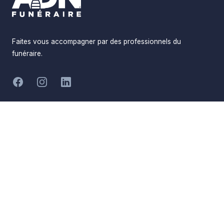
Faites vous accompagner par des professionnels du
funéraire.
-
Facebook
Instagram
LinkedIn
Hommages
Mémorial
Informations
Partager
Réalisé par
Pompes Funèbres ADN
Devis en ligne
Funéraire
Devis obsèques
Qui sommes-nous
Devis prévoyance
Nous contacter
Devis marbrerie