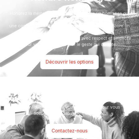
Honorez la mémoire de votre proche avec un hommage qui
vous ressemble :
une composition florale, une plaque, un arbre, ou encore un
message accompagné d'une photo.
Toutes nos options sont présentées avec respect et simplicité
pour vous aider à marquer le geste qui compte.
Découvrir les options
Besoin d’aide ?
Notre équipe se tient à votre disposition pour vous
accompagner dans votre démarche.
Contactez-nous