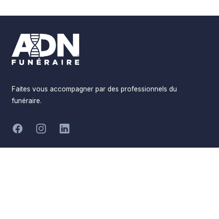
Footer
Faites vous accompagner par des professionnels du
funéraire.
Facebook
Instagram
LinkedIn
Réalisé par
Pompes Funèbres ADN
Devis en ligne
Funéraire